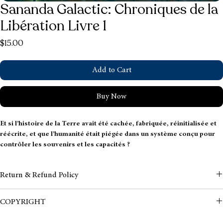
Sananda Galactic: Chroniques de la
Libération Livre 1
Price
$15.00
Add to Cart
Buy Now
Et si l’histoire de la Terre avait été cachée, fabriquée, réinitialisée et 
réécrite, et que l’humanité était piégée dans un système conçu pour 
contrôler les souvenirs et les capacités ? 
Dans Sananda Galactic Chronicles of Liberation, le récit officiel se 
Return & Refund Policy
dénoue pour révéler des agendas sombres : effacements d'esprit, 
enregistrements déformés, durées de vie modifiées et confinement 
There is a no refund policy
de l'humanité. Des royaumes cachés aux clones et à la tromperie 
COPYRIGHT
androïde, il existe un système conçu pour gérer la perception 
humaine et supprimer l'éveil. 
We hope you enjoy the read!